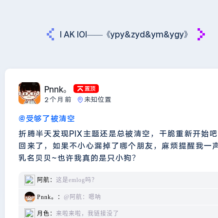
I AK IOI——《ypy&zyd&ym&ygy》
Pnnk。
置顶
2个月前
未知位置
@受够了被清空
折腾半天发现PIX主题还是总被清空，干脆重新开始
回来了，如果不小心漏掉了哪个朋友，麻烦提醒我一声
乳名贝贝~也许我真的是只小狗？
阿航：
这是emlog吗？
Pnnk。：
@阿航：嗯呐
月色：
来啦来啦，我链接没了