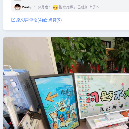
Pnnk。：
@月色：
抱歉抱歉，已经加上了～
原文
评论(4)
点赞(9)