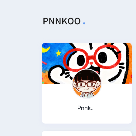
Pnnk。